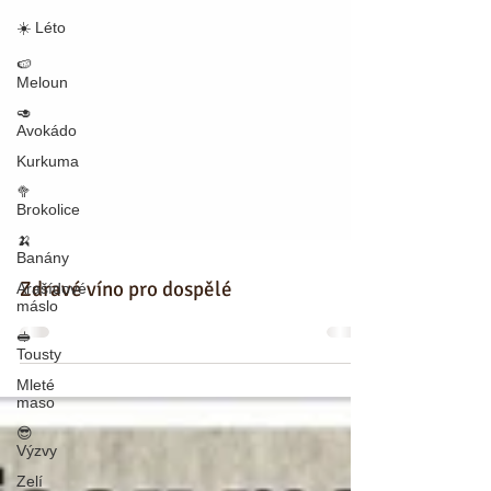
☀️ Léto
🍉
Meloun
🥑
Avokádo
Kurkuma
🥦
Brokolice
🍌
Banány
Arašídové
máslo
Zdravé víno pro dospělé
🥪
Tousty
Mleté
maso
😎
Výzvy
Zelí