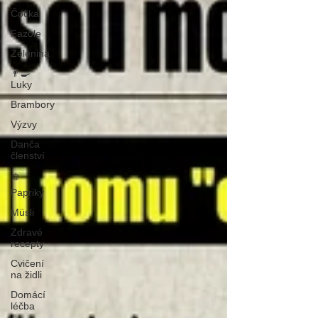
Čočka
Fazole
Zelenina
👨‍🍳
Luky
Brambory
Výzvy
Danča
členství
🫑
Papriky
Müsli
Zdravé
recepty
Cvičení
na židli
Domácí
léčba