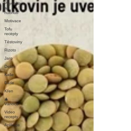
Psychika
a
hubnutí
Motivace
Tofu
recepty
Těstoviny
Rizoto
Jaro
Detox
Kaše
Datle
Křen
🎄
Vánoce
Video
recepty
Aplikace