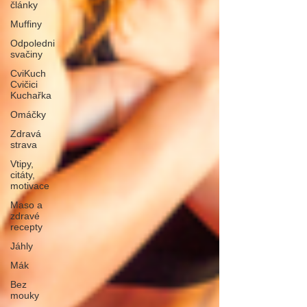
články
Muffiny
Odpoledni
svačiny
CviKuch
Cvičici
Kuchařka
Omáčky
Zdravá
strava
Vtipy,
citáty,
motivace
Maso a
zdravé
recepty
Jáhly
Mák
Bez
mouky