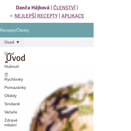
Danča Hájková
|
ČLENSTVÍ
|
⭐️
NEJLEPŠÍ RECEPTY
|
APLIKACE
Recepty/Články
Úvod
Úvod
Úvod
🔥
Hubnutí
⏰
Rychlovky
Pomazánky
Obědy
Snídaně
Večeře
Zdravé
mlsání