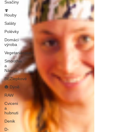
Svačiny
🍄
Houby
Saláty
Polévky
Domáci
výroba
Vegetariánské
Smoothie
a
Nápoje
BEZlepkové
🎃 Dýně
RAW
Cviceni
a
hubnuti
Denik
D-