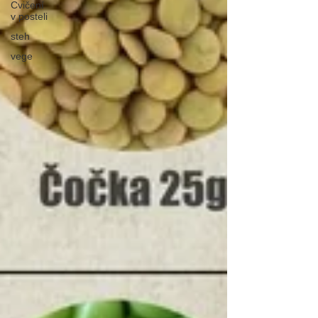
Cvičení
v posteli
steh
vege