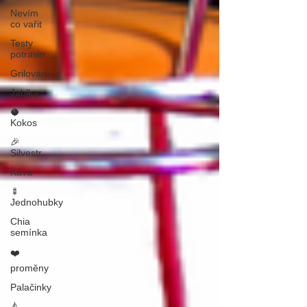
Nevím
co vařit
Testy
potravin
Grilování
Jablka
🥥
Kokos
🎉
Silvestr
Káva
🍢
Jednohubky
Chia
semínka
❤️
proměny
Palačinky
🍐