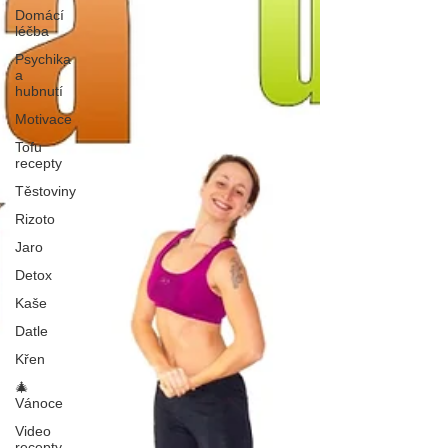
Domácí
léčba
Psychika
a
hubnutí
Motivace
Tofu
recepty
Těstoviny
Rizoto
Jaro
Detox
Kaše
Datle
Křen
🎄
Vánoce
Video
recepty