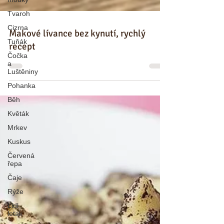
Tvaroh
Cizrna
Tuňák
Makové lívance bez kynutí, rychlý
Čočka
recept
a
Luštěniny
Pohanka
Běh
Květák
Mrkev
Kuskus
Červená
řepa
Čaje
Rýže
Lidl
letak