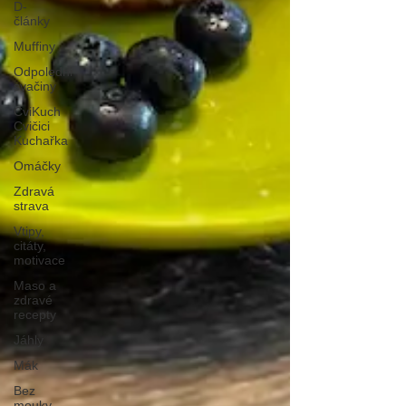
D-
články
Muffiny
Odpoledni
svačiny
CviKuch
Cvičici
Kuchařka
Omáčky
Zdravá
strava
Vtipy,
citáty,
motivace
Maso a
zdravé
recepty
Jáhly
Mák
Bez
mouky