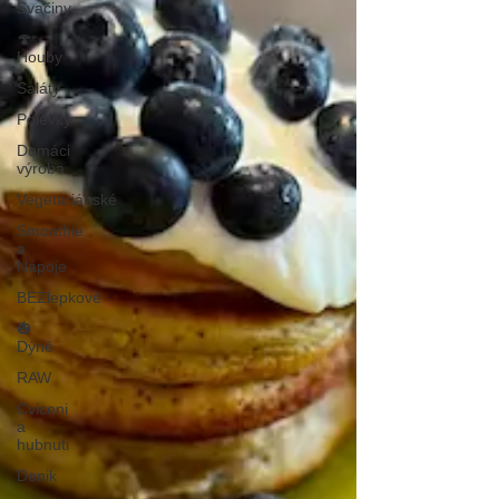
Svačiny
🍄
Houby
Saláty
Polévky
Domáci
výroba
Vegetariánské
Smoothie
a
Nápoje
BEZlepkové
🎃
Dýně
RAW
Cviceni
a
hubnuti
Denik