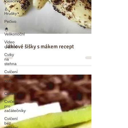
Palačinky
🍐
Hrušky
Pečivo
🐣
Velikonoční
Video
cvičení
Cviky
na
Jáhlové šišky s mákem recept
stehna
Cvičení
na
nohy
🥒
Cuketa
Cvičení
pro
začátečníky
Cvičení
bez
skákání