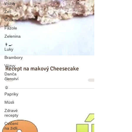
Výzvy
Zelí
Čočka
Fazole
Zelenina
👨‍🍳
Luky
Brambory
Výzvy
Danča
členství
🫑
Papriky
Recept na makový Cheesecake
Müsli
Zdravé
recepty
Cvičení
na židli