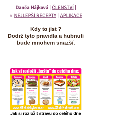
Danča Hájková
|
ČLENSTVÍ
|
⭐️
NEJLEPŠÍ RECEPTY
|
APLIKACE
Kdy to jíst ?
Dodrž tyto pravidla a hubnutí
bude mnohem snazší.
Jak si rozložit stravu do celého dne