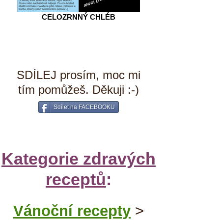
CELOZRNNÝ CHLÉB
SDÍLEJ prosím, moc mi
tím pomůžeš. Děkuji :-)
Sdílet na FACEBOOKU
Kategorie zdravých
receptů
:
Vánoční recepty
>