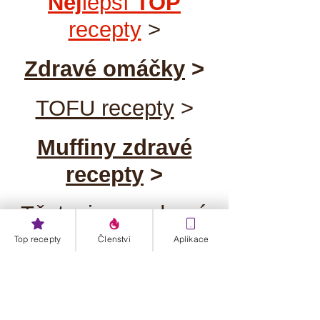
Nej
lepší
TOP
recepty
>
Zdravé omáčky
>
TOFU recepty
>
Muffiny zdravé
recepty
>
Těstoviny a zdravé
recepty
>
Top recepty
Členství
Aplikace
Maso a zdravé
recepty
>