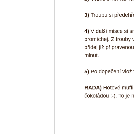
3)
 Troubu si předehř
4)
 V další misce si 
promíchej. Z trouby
přidej již připraven
minut.
5)
 Po dopečení vlož 
RADA)
 Hotové muff
čokoládou :-). To je n