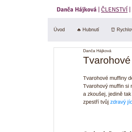
Danča Hájková
|
ČLENSTVÍ
|
Úvod
🔥 Hubnutí
⏰ Rychlo
Danča Hájková
Svačiny
🍄 Houby
Sa
Tvarohové 
BEZlepkové
🎃 Dýně
Tvarohové muffiny dě
Tvarohový muffin si m
a zkoušej, jedině tak
CviKuch Cvičici Kuchařka
zpestří tvůj 
zdravý jí
Jáhly
Mák
Bez mouk