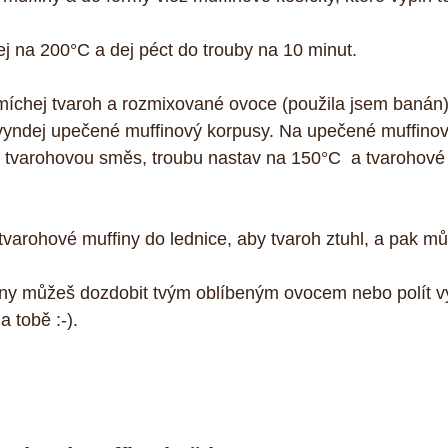
ej na 200°C a dej péct do trouby na 10 minut.
smíchej tvaroh a rozmixované ovoce (použila jsem banán
 vyndej upečené muffinový korpusy. Na upečené muffinov
ou tvarohovou směs, troubu nastav na 150°C  a tvarohové
tvarohové muffiny do lednice, aby tvaroh ztuhl, a pak mů
iny můžeš dozdobit tvým oblíbeným ovocem nebo polít v
a tobě :-).