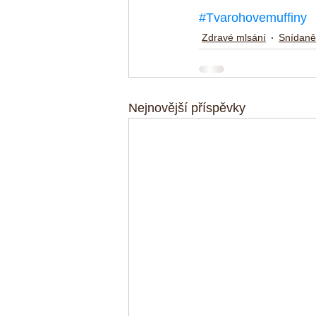
#Tvarohovemuffiny
Zdravé mlsání
Snídaně
Nejnovější příspěvky