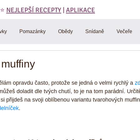
 ⭐️
NEJLEPŠÍ RECEPTY
|
APLIKACE
vky
Pomazánky
Obědy
Snídaně
Večeře
láty
Polévky
Domáci výroba
Vegetariánské
muffiny
RAW
Cviceni a hubnuti
Denik
D-články
Muf
lám opravdu často, protože se jedná o velmi rychlý a 
zd
ůžeš doladit dle tvých chutí, to je na tom parádní. Určit
 si přijdeš na svoji oblíbenou variantu tvarohových muffinů
Omáčky
Zdravá strava
Vtipy, citáty, motivace
Mas
delníček
.
y