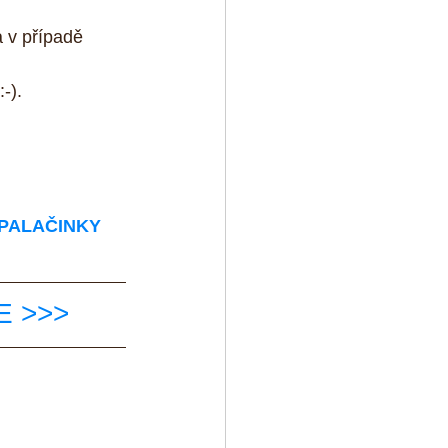
 v případě 
-).
PALAČINKY
DE >>>