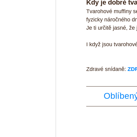
Kdy je dobré tv
Tvarohové muffiny se
fyzicky náročného dn
Je ti určitě jasné, že
I když jsou tvarohové
Zdravé snídaně: 
ZD
Oblíbený