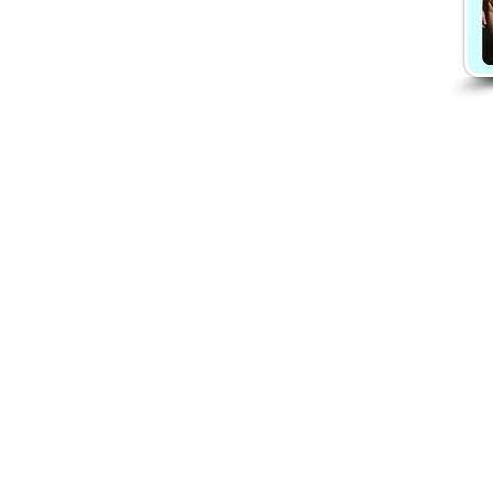
Danča členství
Chci členství
Ceník členství
Proměny členek
Recenze na členství
O