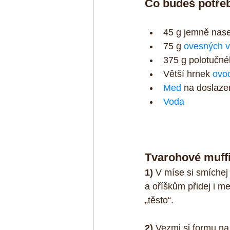
Co budeš potřeb
45 g jemně nase
75 g 
ovesných v
375 g polotučné
Větší hrnek 
ovo
Med
 na doslazen
Voda
Tvarohové muffi
1)
 V míse si smíchej
a oříškům přidej i me
„těsto“.
2)
 Vezmi si formu na