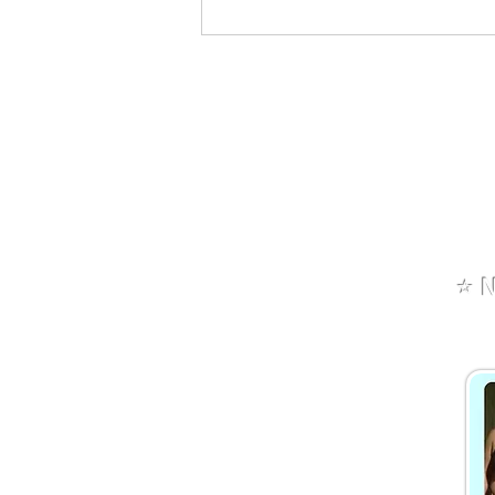
Makové lívance bez kynutí,
rychlý recept
⭐️
N