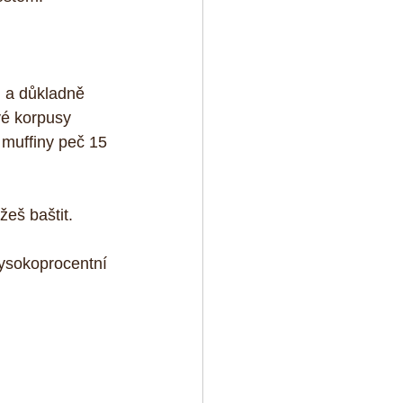
) a důkladně 
é korpusy 
 muffiny peč 15 
žeš baštit.
ysokoprocentní 