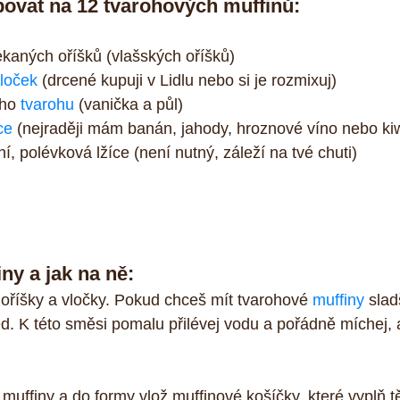
ovat na 12 tvarohových muffinů:
kaných oříšků (vlašských oříšků)  
loček
 (drcené kupuji v Lidlu nebo si je rozmixuj)  
ho 
tvarohu
 (vanička a půl)  
ce
 (nejraději mám banán, jahody, hroznové víno nebo kiw
í, polévková lžíce (není nutný, záleží na tvé chuti)  
ny a jak na ně:
 oříšky a vločky. Pokud chceš mít tvarohové 
muffiny
 slad
d. K této směsi pomalu přilévej vodu a pořádně míchej, a
 muffiny a do formy vlož muffinové košíčky, které vyplň 