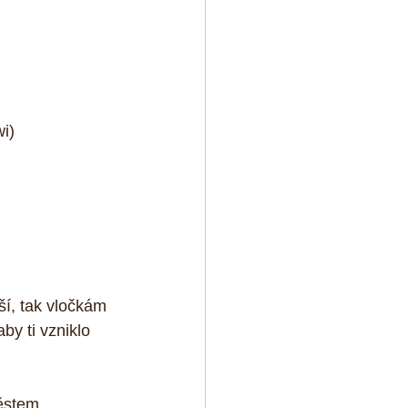
i)  
ší, tak vločkám 
by ti vzniklo 
těstem.