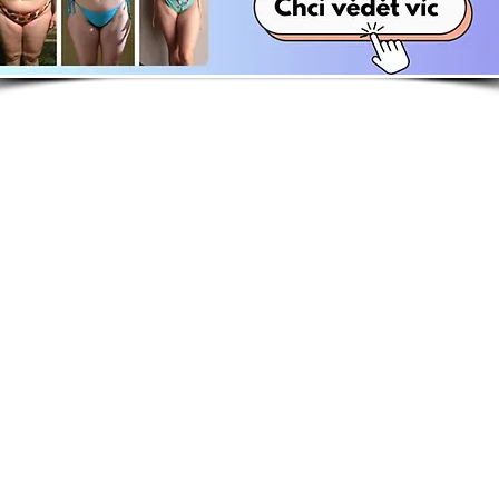
E-shop
Zají
Kuchařky
Kdo j
Knihy
Whats
Motivační kalendář
Srazy,
Sebepoznávací deník
Kontak
becné podmínky, cookies a kontakt / Danča Hájko
s.r.o.