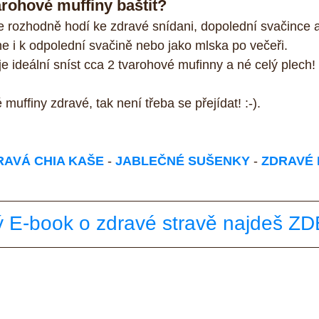
arohové muffiny baštit?
 rozhodně hodí ke zdravé snídani, dopolední svačince a
e i k odpolední svačině nebo jako mlska po večeři.
 je ideální sníst cca 2 tvarohové mufinny a né celý plech! :
 muffiny zdravé, tak není třeba se přejídat! :-).
RAVÁ CHIA KAŠE
 - 
JABLEČNÉ SUŠENKY
 - 
ZDRAVÉ 
 E-book o zdravé stravě najdeš Z