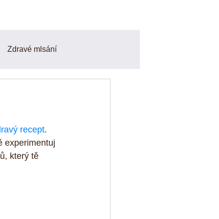
Zdravé mlsání
Smoothie a Nápoje
finy
Odpoledni svačiny
ravý recept
. 
ě experimentuj 
, který tě 
o a zdravé recepty