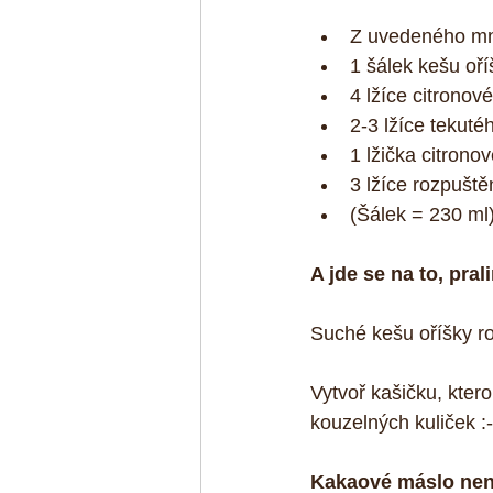
Z uvedeného mno
1 šálek kešu oří
4 lžíce citronové
2-3 lžíce tekuté
1 lžička citronov
3 lžíce rozpušt
(Šálek = 230 ml)
A jde se na to, pral
Suché kešu oříšky r
Vytvoř kašičku, kter
kouzelných kuliček :-
Kakaové máslo nen