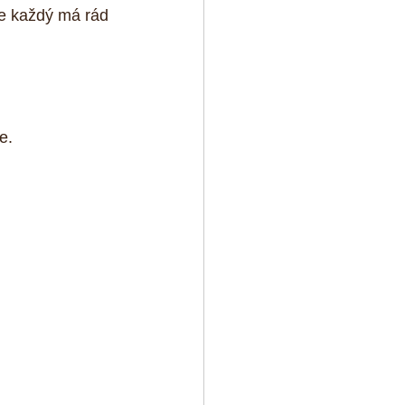
le každý má rád 
e. 