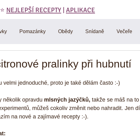
 ⭐️
NEJLEPŠÍ RECEPTY
|
APLIKACE
vky
Pomazánky
Obědy
Snídaně
Večeře
láty
Polévky
Domáci výroba
Vegetariánské
tronové pralinky při hubnutí
RAW
Cviceni a hubnuti
Denik
D-články
Muf
u velmi jednoduché, proto je také dělám často :-) 
ly několik opravdu 
mlsných jazýčků,
 takže se máš na to t
Omáčky
Zdravá strava
Vtipy, citáty, motivace
Mas
xperimentů, můžeš cokoliv změnit nebo nahradit. Jen dí
ím na nové a zajímavé recepty :-). 
y
at: