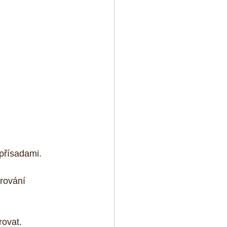
přísadami. 
rování 
ovat. 