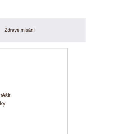
Zdravé mlsání
Smoothie a Nápoje
finy
Odpoledni svačiny
ěšit. 
o a zdravé recepty
ky 