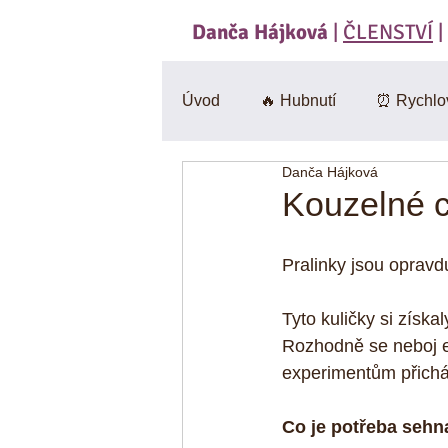
Danča Hájková
|
ČLENSTVÍ
|
Úvod
🔥 Hubnutí
⏰ Rychlo
Danča Hájková
Svačiny
🍄 Houby
Sa
Kouzelné ci
BEZlepkové
🎃 Dýně
Pralinky jsou opravd
Tyto kuličky si získa
CviKuch Cvičici Kuchařka
Rozhodně se neboj e
experimentům přicház
Jáhly
Mák
Bez mouk
Co je potřeba sehn