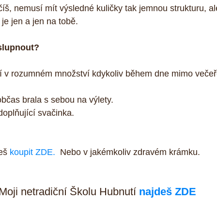
š, nemusí mít výsledné kuličky tak jemnou strukturu, a
je jen a jen na tobě. 
slupnout?
odí v rozumném množství kdykoliv během dne mimo večeř
občas brala s sebou na výlety.  
doplňující svačinka. 
eš 
koupit ZDE.
  Nebo v jakémkoliv zdravém krámku. 
Moji netradiční Školu Hubnutí 
najdeš ZDE