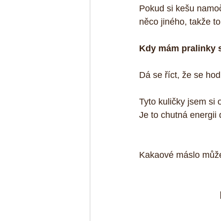
Pokud si kešu namočí
něco jiného, takže to 
Kdy mám pralinky 
Dá se říct, že se h
Tyto kuličky jsem si 
Je to chutná energii 
Kakaové máslo můž