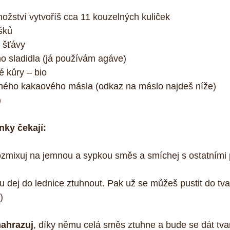
žství vytvoříš cca 11 kouzelných kuliček  
šků  
 šťávy  
ho sladidla (já používám agáve)  
é kůry – bio  
ěného kakaového másla (odkaz na máslo najdeš níže)  
  
inky čekají:
ozmixuj na jemnou a sypkou směs a smíchej s ostatními 
ou dej do lednice ztuhnout. Pak už se můžeš pustit do tva
) 
ahrazuj
, díky němu celá směs ztuhne a bude se dát tvar