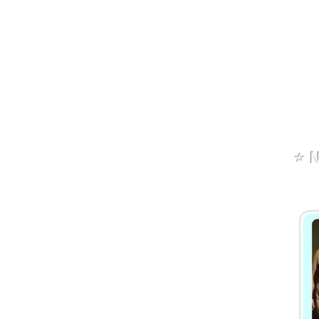
Makové lívance bez kynutí,
rychlý recept
⭐️
N