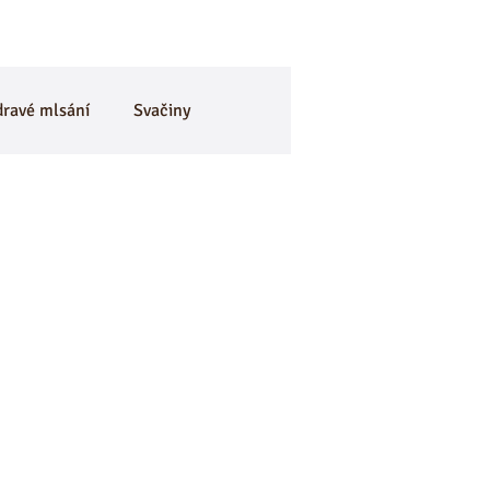
dravé mlsání
Svačiny
je
BEZlepkové
🎃 Dýně
CviKuch Cvičici Kuchařka
Mák
Bez mouky