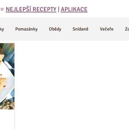
 ⭐️
NEJLEPŠÍ RECEPTY
|
APLIKACE
ky
Pomazánky
Obědy
Snídaně
Večeře
Z
ky
Domáci výroba
Vegetariánské
Smoothie a Nápo
Denik
D-články
Muffiny
Odpoledni svačiny
Vtipy, citáty, motivace
Maso a zdravé recepty
Jáhly