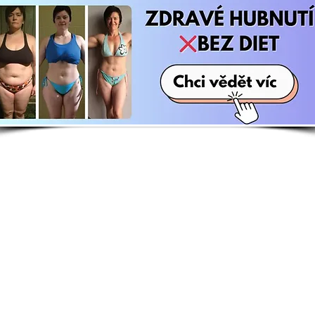
E-shop
Zají
Kuchařky
Kdo j
Knihy
Whats
Motivační kalendář
Srazy,
Sebepoznávací deník
Kontak