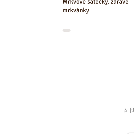
Mrkvové šátečky, zdravé
mrkvánky
⭐️
N