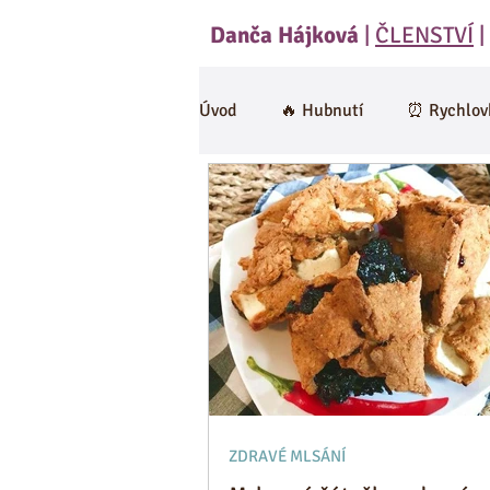
Danča Hájková
|
ČLENSTVÍ
|
Úvod
🔥 Hubnutí
⏰ Rychlov
🍄 Houby
Saláty
Polév
RAW
Cviceni a hubnuti
Omáčky
Zdravá strava
ZDRAVÉ MLSÁNÍ