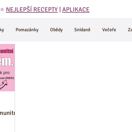
 ⭐️
NEJLEPŠÍ RECEPTY
|
APLIKACE
ky
Pomazánky
Obědy
Snídaně
Večeře
Z
ky
Domáci výroba
Vegetariánské
Smoothie a Nápo
Denik
D-články
Muffiny
Odpoledni svačiny
Vtipy, citáty, motivace
Maso a zdravé recepty
Jáhly
imunitní