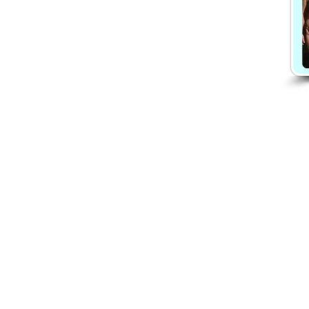
Danča členství
Chci členství
Ceník členství
Proměny členek
Recenze na členství
O