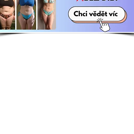
E-shop
Zají
Kuchařky
Kdo j
Knihy
Whats
Motivační kalendář
Srazy,
Sebepoznávací deník
Kontak
becné podmínky, cookies a kontakt / Danča Hájko