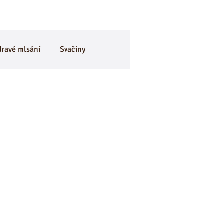
dravé mlsání
Svačiny
je
BEZlepkové
🎃 Dýně
CviKuch Cvičici Kuchařka
Mák
Bez mouky