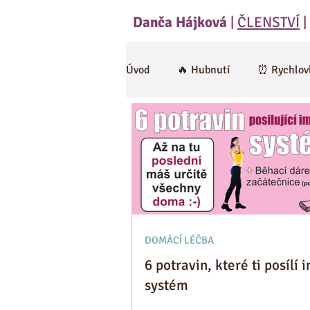
Danča Hájková
|
ČLENSTVÍ
|
Úvod
🔥 Hubnutí
⏰ Rychlov
🍄 Houby
Saláty
Polév
RAW
Cviceni a hubnuti
Omáčky
Zdravá strava
DOMÁCÍ LÉČBA
6 potravin, které ti posílí 
systém