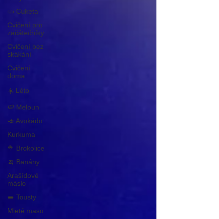
🥒 Cuketa
Cvičení pro
začátečníky
Cvičení bez
skákání
Cvičení
doma
☀️ Léto
🍉 Meloun
🥑 Avokádo
Kurkuma
🥦 Brokolice
🍌 Banány
Arašídové
máslo
🥪 Tousty
Mleté maso