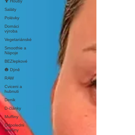
🍄 Houby
Saláty
Polévky
Domáci
výroba
Vegetariánské
Smoothie a
Nápoje
BEZlepkové
🎃 Dýně
RAW
Cviceni a
hubnuti
Denik
D-články
Muffiny
Odpoledni
svačiny