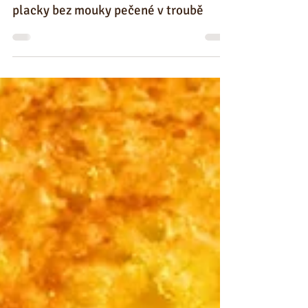
Chroupající dip a zdravé bramborové
placky bez mouky pečené v troubě