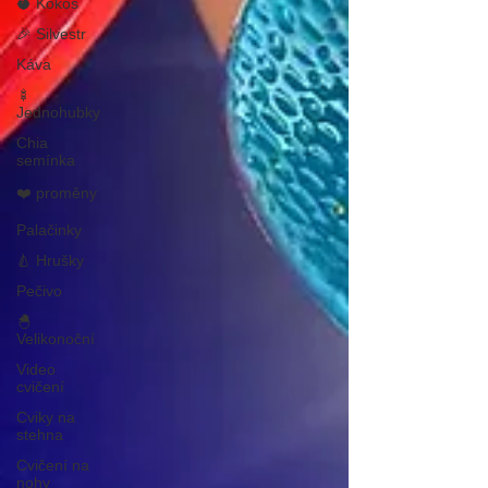
🥥 Kokos
🎉 Silvestr
Káva
🍢
Jednohubky
Chia
semínka
❤️ proměny
Palačinky
🍐 Hrušky
Pečivo
🐣
Velikonoční
Video
cvičení
Cviky na
stehna
Cvičení na
nohy