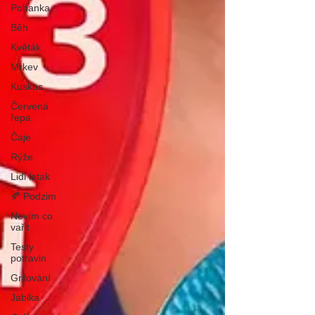
Pohanka
Běh
Květák
Mrkev
Kuskus
Červená
řepa
Čaje
Rýže
Lidl letak
🍂 Podzim
Nevím co
vařit
Testy
potravin
Grilování
Jablka