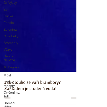
😎 Výzvy
Zelí
Čočka
Fazole
Zelenina
👨‍🍳 Luky
Brambory
Výzvy
Danča
členství
🫑 Papriky
Müsli
Zdravé
recepty
Jak dlouho se vaří brambory?
Cvičení na
židli
Základem je studená voda!
Domácí
léčba