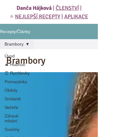
Danča Hájková
|
ČLENSTVÍ
|
⭐️
NEJLEPŠÍ RECEPTY
|
APLIKACE
Recepty/Články
Brambory
Úvod
Brambory
🔥 Hubnutí
⏰ Rychlovky
Pomazánky
Obědy
Snídaně
Večeře
Zdravé
mlsání
Svačiny