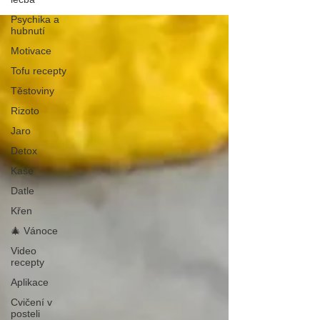
Psychika a
hubnutí
Motivace
Tofu recepty
Těstoviny
Rizoto
Jaro
Detox
Kaše
Datle
Křen
🎄 Vánoce
Video
recepty
Aplikace
Cvičení v
posteli