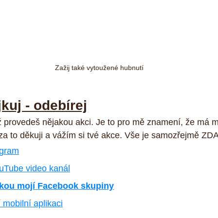
Zažij také vytoužené hubnutí
ajkuj - odebírej
 provedeš nějakou akci. Je to pro mě znamení, že má m
 za to děkuji a vážím si tvé akce. Vše je samozřejmě Z
agram
uTube video kanál
nkou mojí Facebook skupiny
 mobilní aplikaci