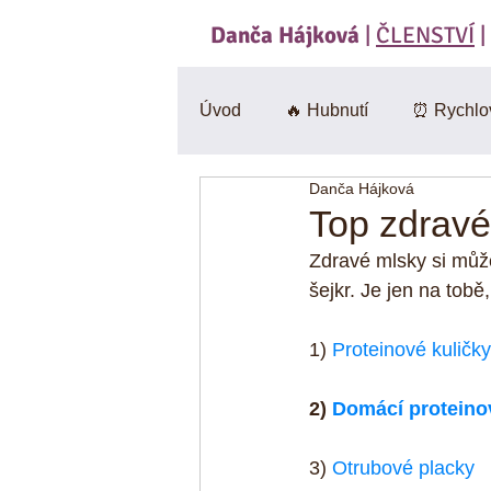
Danča Hájková
|
ČLENSTVÍ
|
Úvod
🔥 Hubnutí
⏰ Rychlo
Danča Hájková
Svačiny
🍄 Houby
Sa
Top zdravé
Zdravé mlsky si můžeš
BEZlepkové
🎃 Dýně
šejkr. Je jen na tobě
1) 
Proteinové kuličky
CviKuch Cvičici Kuchařka
2) 
Domácí proteino
Jáhly
Mák
Bez mouk
3) 
Otrubové placky