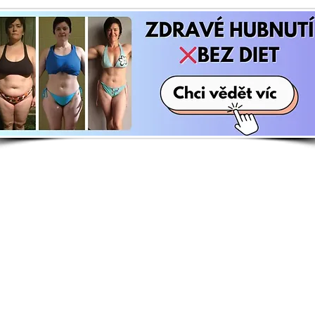
E-shop
Zají
Kuchařky
Kdo j
Knihy
Whats
Motivační kalendář
Srazy,
Sebepoznávací deník
Kontak