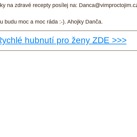
zky na zdravé recepty posílej na: Danca@vimproctojim.c
ku budu moc a moc ráda :-). Ahojky Danča.
Rychlé hubnutí pro ženy ZDE >>>