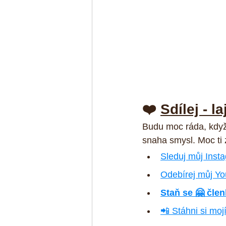
❤️ 
Sdílej - l
Budu moc ráda, když
snaha smysl. Moc ti
Sleduj můj Inst
Odebírej můj Yo
Staň se 🤗 čle
📲 Stáhni si mojí