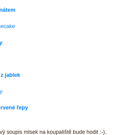
enátem
secake
y
z jablek
y
ervené řepy
vý soupis mlsek na koupaliště bude hodit :-).