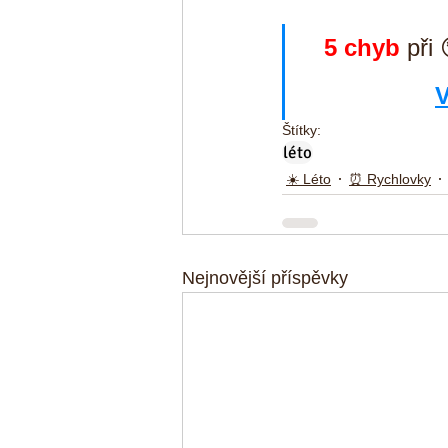
5 chyb 
při 
V
Štítky:
léto
☀️ Léto
⏰ Rychlovky
Nejnovější příspěvky