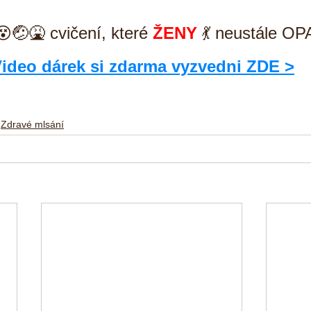
😵🤕🤮 cvičení, které 
ŽENY
 💃 neustále OP
ideo dárek si zdarma vyzvedni ZDE >
Zdravé mlsání