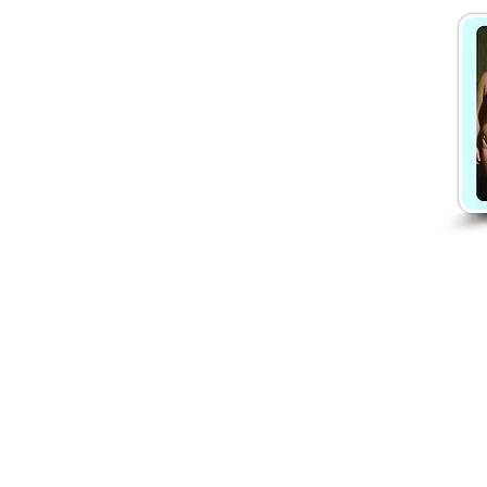
Danča členství
Chci členství
Ceník členství
Proměny členek
Recenze na členství