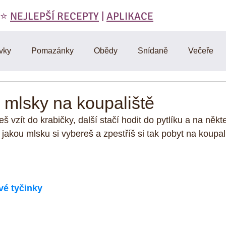
 ⭐️
NEJLEPŠÍ RECEPTY
|
APLIKACE
vky
Pomazánky
Obědy
Snídaně
Večeře
láty
Polévky
Domáci výroba
Vegetariánské
 mlsky na koupaliště
 vzít do krabičky, další stačí hodit do pytlíku a na někt
RAW
Cviceni a hubnuti
Denik
D-články
Muf
, jakou mlsku si vybereš a zpestříš si tak pobyt na koupali
Omáčky
Zdravá strava
Vtipy, citáty, motivace
Mas
vé tyčinky
y