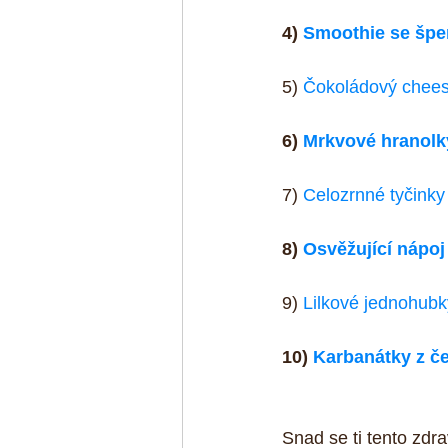
4) 
Smoothie se šp
5) 
Čokoládový chee
6) 
Mrkvové hranolk
7) 
Celozrnné tyčinky
8) 
Osvěžující nápoj 
9) 
Lilkové jednohubk
10) 
Karbanátky z č
Snad se ti tento zdra