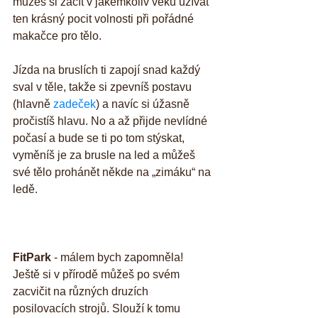
můžeš si začít v jakémkoliv věku užívat 
ten krásný pocit volnosti při pořádné 
makačce pro tělo. 
Jízda na bruslích ti zapojí snad každý 
sval v těle, takže si zpevníš postavu 
(hlavně 
zadeček
) a navíc si úžasně 
pročistíš hlavu. No a až přijde nevlídné 
počasí a bude se ti po tom stýskat, 
vyměníš je za brusle na led a můžeš 
své tělo prohánět někde na „zimáku“ na 
ledě.
FitPark
 - málem bych zapomněla! 
Ještě si v přírodě můžeš po svém 
zacvičit na různých druzích 
posilovacích strojů. Slouží k tomu 