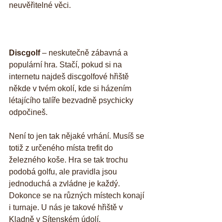
neuvěřitelné věci.
Discgolf 
– neskutečně zábavná a 
populární hra. Stačí, pokud si na 
internetu najdeš discgolfové hřiště 
někde v tvém okolí, kde si házením 
létajícího talíře bezvadně psychicky 
odpočineš. 
Není to jen tak nějaké vrhání. Musíš se 
totiž z určeného místa trefit do 
železného koše. Hra se tak trochu 
podobá golfu, ale pravidla jsou 
jednoduchá a zvládne je každý. 
Dokonce se na různých místech konají 
i turnaje. U nás je takové hřiště v 
Kladně v Sítenském údolí.