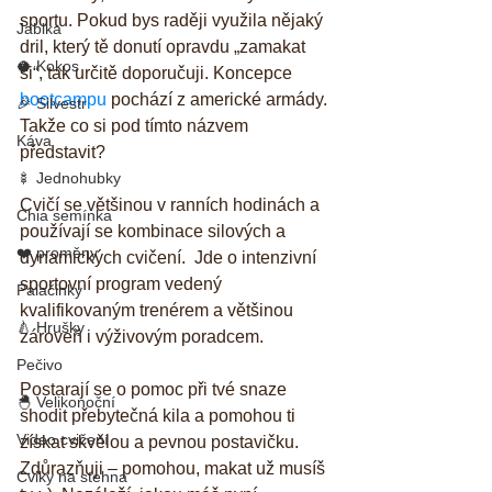
sportu. Pokud bys raději využila nějaký 
Jablka
dril, který tě donutí opravdu „zamakat 
🥥 Kokos
si“, tak určitě doporučuji. Koncepce 
bootcampu
 pochází z americké armády. 
🎉 Silvestr
Takže co si pod tímto názvem 
Káva
představit? 
🍢 Jednohubky
Cvičí se většinou v ranních hodinách a 
Chia semínka
používají se kombinace silových a 
❤️ proměny
dynamických cvičení.  Jde o intenzivní 
sportovní program vedený 
Palačinky
kvalifikovaným trenérem a většinou 
🍐 Hrušky
zároveň i výživovým poradcem. 
Pečivo
Postarají se o pomoc při tvé snaze 
🐣 Velikonoční
shodit přebytečná kila a pomohou ti 
Video cvičení
získat skvělou a pevnou postavičku. 
Zdůrazňuji – pomohou, makat už musíš 
Cviky na stehna