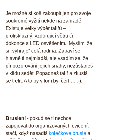
Je možné si koš zakoupit jen pro svoje 
soukromé vyžití někde na zahradě. 
Existuje velký výběr talířů – 
protiskluzný, vzdorující větru či 
dokonce s LED osvětlením.  Myslím, že 
si „vyhraje“ celá rodina. Zabaví se 
hlavně ti nejmladší, ale vsadím se, že 
při pozorování jejich snahy, nezůstaneš 
v klidu sedět. Popadneš talíř a zkusíš 
se trefit. A to by v tom byl čert…. :-).
Bruslení 
- pokud se ti nechce 
zapojovat do organizovaných cvičení, 
stačí, když nasadíš 
kolečkové brusle
 a 