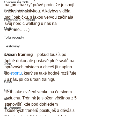
Cvičení na židli
na „procházky“ právě proto, že je spojí 
Domácí léčba
s tělesnou aktivitou. A kdybys viděla 
mojí babičku, s jakou vervou začínala 
Psychika a hubnutí
svůj nordic walking u nás na 
Motivace
zahradě…. :-).
Tofu recepty
Těstoviny
Urban training
 – pokud toužíš po 
Rizoto
úplně dokonalé postavě plné svalů na 
Jaro
správných místech a chceš jít naplno 
Detox
do 
sportu
, který se také hodně rozšiřuje 
i u nás, jdi do urban trainigu. 
Kaše
Datle
Je to také cvičení venku na čerstvém 
vzduchu. Trénink je složen většinou z 5 
Křen
stanovišť, kde pod dohledem 
🎄 Vánoce
zkušených trenérů posiluješ a dáváš si 