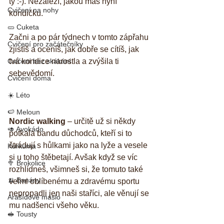
ty :-). Nezáleží, jakou máš nyní 
Cvičení na nohy
kondičku. 
🥒 Cuketa
Začni a po pár týdnech v tomto zápřahu 
Cvičení pro začátečníky
zjistíš a oceníš, jak dobře se cítíš, jak 
Cvičení bez skákání
tvá kondice narostla a zvýšila ti 
sebevědomí.
Cvičení doma
☀️ Léto
🍉 Meloun
Nordic walking
 – určitě už si někdy 
🥑 Avokádo
potkala bandu důchodců, kteří si to 
štrádují s hůlkami jako na lyže a vesele 
Kurkuma
si u toho štěbetají. Avšak když se víc 
🥦 Brokolice
rozhlídneš, všimneš si, že tomuto také 
🍌 Banány
velmi oblíbenému a zdravému sportu 
nepropadli jen naši staříci, ale věnují se 
Arašídové máslo
mu nadšenci všeho věku.
🥪 Tousty