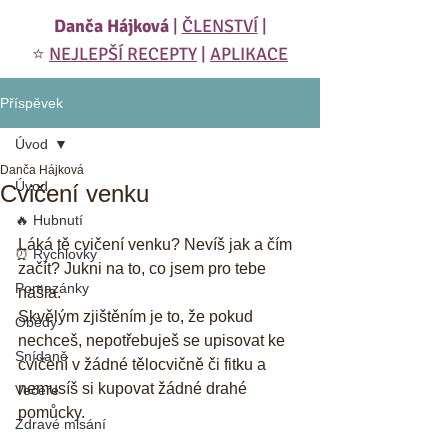
Danča Hájková
|
ČLENSTVÍ
|
⭐️
NEJLEPŠÍ RECEPTY
|
APLIKACE
Příspěvek
Úvod
Danča Hájková
Úvod
Cvičení venku
🔥 Hubnutí
Láká tě cvičení venku? Nevíš jak a čím 
⏰ Rychlovky
začít? Jukni na to, co jsem pro tebe 
Pomazánky
našla.
Skvělým zjištěním je to, že pokud 
Obědy
nechceš, nepotřebuješ se upisovat ke 
Snídaně
cvičení v žádné tělocvičně či fitku a 
nemusíš si kupovat žádné drahé 
Večeře
pomůcky. 
Zdravé mlsání