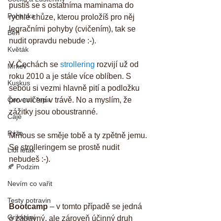
pustíš se s ostatníma maminama do 
Pohanka
rychlé chůze, kterou proložíš pro něj 
legračními pohyby (cvičením), tak se 
Běh
nudit opravdu nebude :-). 
Květák
V Čechách se 
strollering
 rozvijí už od 
Mrkev
roku 2010 a je stále více oblíben. S 
Kuskus
sebou si vezmi hlavně pití a podložku 
Červená řepa
pro cvičení v trávě. No a myslím, že 
zážitky jsou oboustranné. 
Čaje
Rýže
Mrňous se směje tobě a ty zpětně jemu. 
Se strolleringem se prostě nudit 
Lidl letak
nebudeš :-).
🍂 Podzim
Nevím co vařit
Testy potravin
Bootcamp
 – v tomto případě se jedná 
Grilování
o zábavný, ale zároveň účinný druh 