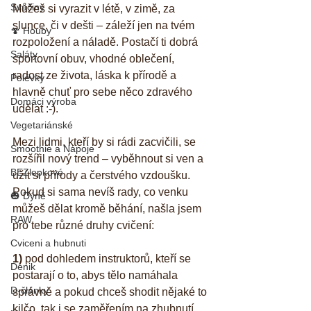
Svačiny
Můžeš si vyrazit v létě, v zimě, za 
slunce, či v dešti – záleží jen na tvém 
🍄 Houby
rozpoložení a náladě. Postačí ti dobrá 
Saláty
sportovní obuv, vhodné oblečení, 
radost ze života, láska k přírodě a 
Polévky
hlavně chuť pro sebe něco zdravého 
Domáci výroba
udělat :-). 
Vegetariánské
Mezi lidmi, kteří by si rádi zacvičili, se 
Smoothie a Nápoje
rozšířil nový trend – vyběhnout si ven a 
BEZlepkové
užít si přírody a čerstvého vzdoušku. 
Pokud si sama nevíš rady, co venku 
🎃 Dýně
můžeš dělat kromě běhání, našla jsem 
RAW
pro tebe různé druhy cvičení:
Cviceni a hubnuti
1)
 pod dohledem instruktorů, kteří se 
Denik
postarají o to, abys tělo namáhala 
D-články
správně a pokud chceš shodit nějaké to 
kilčo, tak i se zaměřením na zhubnutí 