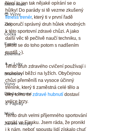
Není to jen tak nějaké opírání se o 
Mleté maso
hůlky! Do parády si tě vezme zkušený 
😎 Výzvy
fitness trenér
, který ti v první řadě 
Zelí
doporučí správný druh hůlek vhodných 
k této sportovní zdravé chůzi. A jako 
Čočka
další věc tě pečlivě naučí techniku, s 
Fazole
jakou se do toho potom s nadšením 
pustíš :-). 
Zelenina
👨‍🍳 Luky
Tento druh zdravého cvičení používají i 
vrcholoví běžci na lyžích. Obyčejnou 
Brambory
chůzi přeměníš na vysoce účinný 
Výzvy
trénink, který ti zaměstná celé tělo a 
Danča členství
díky tomu se 
zdravé hubnutí
 dostaví 
velice brzy. 
🫑 Papriky
Müsli
Tento druh velmi příjemného sportování 
vznikl ve Finsku. Jsem ráda, že pronikl 
Zdravé recepty
i k nám, neboť spoustu lidí získalo chuť 