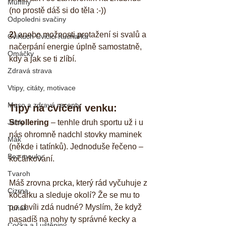
Muffiny
(no prostě dáš si do těla :-))
Odpoledni svačiny
2)
 anebo možnosti protažení si svalů a 
CviKuch Cvičici Kuchařka
načerpání energie úplně samostatně, 
Omáčky
kdy a jak se ti zlíbí.
Zdravá strava
Vtipy, citáty, motivace
Maso a zdravé recepty
Tipy na cvičení venku:
Jáhly
Strollering
 – tenhle druh sportu už i u 
nás ohromně nadchl stovky maminek 
Mák
(někde i tatínků). Jednoduše řečeno – 
Bez mouky
kočárkování. 
Tvaroh
Máš zrovna prcka, který rád vyčuhuje z 
Cizrna
kočárku a sleduje okolí? Že se mu to 
po chvíli zdá nudné? Myslím, že když 
Tuňák
nasadíš na nohy ty správné kecky a 
Čočka a Luštěniny