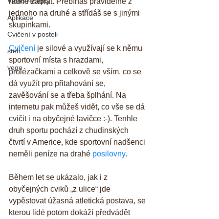
Video recepty
řádně zabrat. Přebíháš pravidelně z 
jednoho na druhé a střídáš se s jinými 
Aplikace
skupinkami. 
Cvičení v posteli
Cvičení
 je silové a využívají se k němu 
steh
sportovní místa s hrazdami, 
vege
prolézačkami a celkově se vším, co se 
dá využít pro přitahování se, 
zavěšování se a třeba šplhání. Na 
internetu pak můžeš vidět, co vše se dá 
cvičit i na obyčejné lavičce :-). Tenhle 
druh sportu pochází z chudinských 
čtvrtí v Americe, kde sportovní nadšenci 
neměli peníze na drahé 
posilovny
.
Během let se ukázalo, jak i z 
obyčejných cviků „z ulice“ jde 
vypěstovat úžasná atletická postava, se 
kterou lidé potom dokáží předvádět 