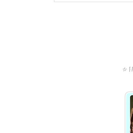
Kemp Sedmihorky: Vyplatí se
sem jet? Naše zkušenost +
⭐️
N
tipy na výlety | Danča
Hájková