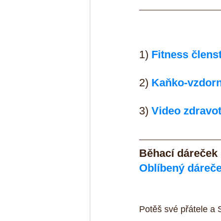
1) 
Fitness člens
2) 
Kaňko-vzdorn
3) 
Video zdravot
Běhací dáreček
Oblíbený dáreče
Potěš své přátele a 