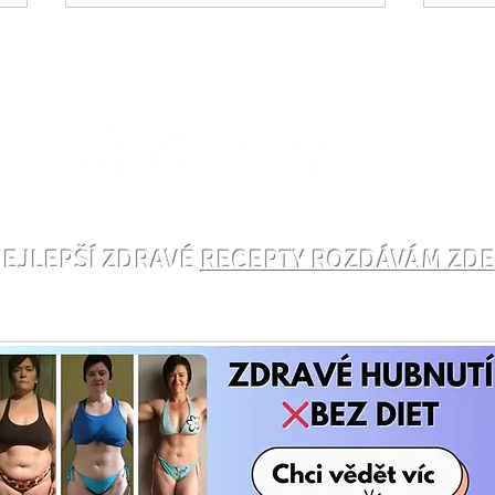
Cviče
Cvič toto na 🪑židli, kde
účin
EJLEPŠÍ ZDRAVÉ
RECEPTY ROZDÁVÁM ZD
zapojíš hluboké svaly a
podpoříš hubnutí – Danča
Hájková