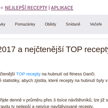
 ⭐️
NEJLEPŠÍ RECEPTY
|
APLIKACE
vky
Pomazánky
Obědy
Snídaně
Večeře
láty
Polévky
Domáci výroba
Vegetariánské
017 a nejčtenější TOP recept
RAW
Cviceni a hubnuti
Denik
D-články
Muf
čtenější 
TOP recepty
 na hubnutí od fitness Danči.
 statistiky, abych zjistila, které recepty na hubnutí byly v
Omáčky
Zdravá strava
Vtipy, citáty, motivace
Mas
ijde denně v průměru přes 3 tisíce návštěvníků, lze již s
y
ravdu ty nejlepší a nejvíce navštěvované recepty.