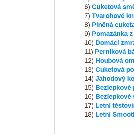
6) 
Cuketová smě
7) 
Tvarohové kn
8) 
Plněná cuket
9) 
Pomazánka z
10) 
Domácí zmrz
11) 
Perníková b
12) 
Houbová om
13) 
Cuketová po
14) 
Jahodový ko
15) 
Bezlepkové 
16) 
Bezlepkové 
17) 
Letní těstov
18) 
Letní Smoot