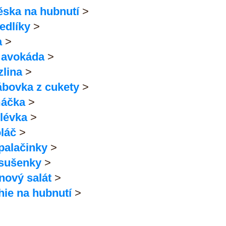
ska na hubnutí
 >
edlíky
 >
a
 >
 avokáda
 >
lina
 >
ábovka z cukety
 >
áčka
 >
lévka
 >
láč
 >
palačinky
 >
sušenky
 >
inový salát
 >
hie na hubnutí
 >