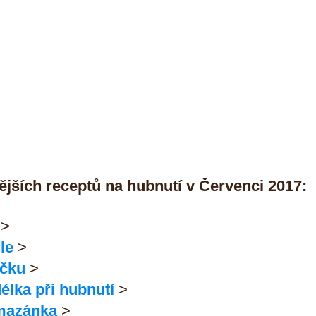
jších receptů na hubnutí v Červenci 2017:
 >
le
 >
íčku
 >
élka při hubnutí
 >
mazánka
 >