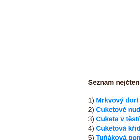
Seznam nejčteně
1) 
Mrkvový dort
2) 
Cuketové nud
3) 
Cuketa v těst
4) 
Cuketová křid
5) 
Tuňáková po