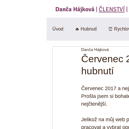
Danča Hájková
|
ČLENSTVÍ
|
Úvod
🔥 Hubnutí
⏰ Rychlo
Danča Hájková
Svačiny
🍄 Houby
Sa
Červenec 2
hubnutí
BEZlepkové
🎃 Dýně
Červenec 2017 a nej
Prošla jsem si bohaté
CviKuch Cvičici Kuchařka
nejčtenější.
Jelikož na můj web př
Jáhly
Mák
Bez mouk
pracovat a vybrat op