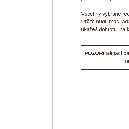
Všechny vybrané rec
Určitě budu moc ráda
ukážeš dobrotu, na k
POZOR!
 Běhací dá
n