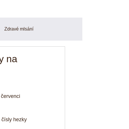
Zdravé mlsání
Smoothie a Nápoje
y na
finy
Odpoledni svačiny
 červenci 
o a zdravé recepty
 čísly hezky 