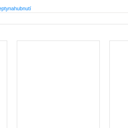
eptynahubnutí