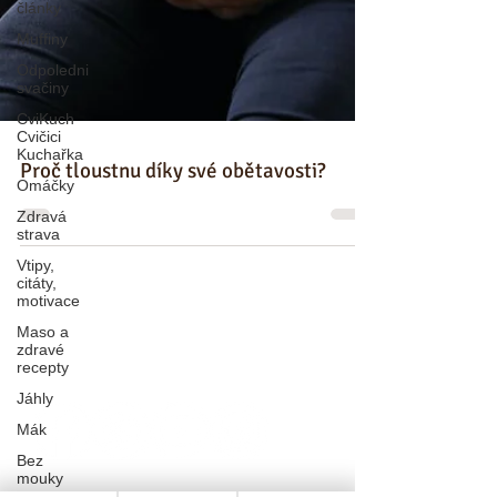
články
Muffiny
Odpoledni
svačiny
CviKuch
Cvičici
Kuchařka
Omáčky
Proč tloustnu díky své obětavosti?
Zdravá
strava
Vtipy,
citáty,
motivace
Maso a
zdravé
recepty
Jáhly
Mák
Bez
mouky