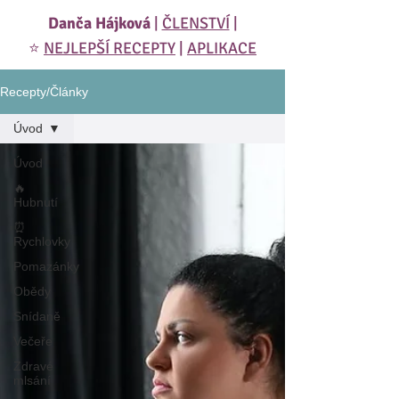
Danča Hájková
|
ČLENSTVÍ
|
⭐️
NEJLEPŠÍ RECEPTY
|
APLIKACE
Recepty/Články
Úvod
Úvod
🔥
Hubnutí
⏰
Rychlovky
Pomazánky
Obědy
Snídaně
Večeře
Zdravé
mlsání